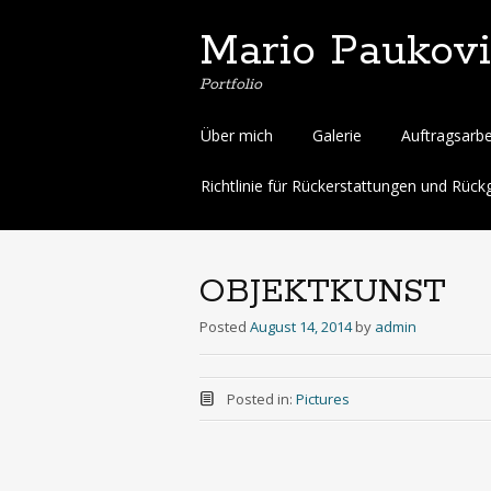
Mario Paukov
Portfolio
Skip
Über mich
Galerie
Auftragsarbe
to
content
Richtlinie für Rückerstattungen und Rüc
OBJEKTKUNST
Posted
August 14, 2014
by
admin
Posted in:
Pictures