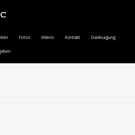
ic
iten
Fotos
Videos
Kontakt
Danksagung
kgaben